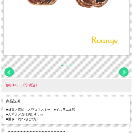
価格:14,800円(税込)
商品説明
■材質／真鍮・スワロフスキー ■イスラエル製
■大きさ／直径約1.４ｃｍ
■重さ／約2.2ｇ(片方)
***************************************