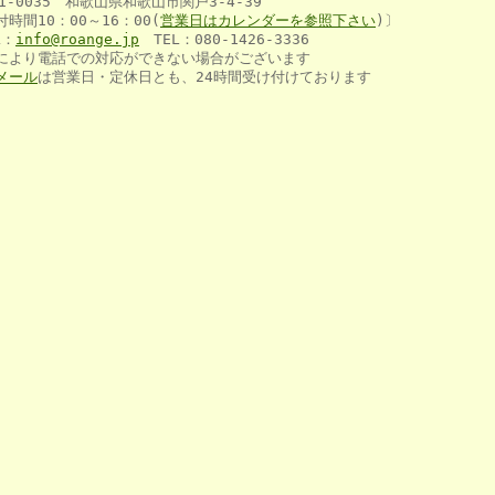
1-0035 和歌山県和歌山市関戸3-4-39
付時間10：00～16：00(
営業日はカレンダー
を参
照下さい
)〕
L：
info@roange.jp
TEL：080-1426-3336
により電話での対応ができない場合がございます
メール
は営業日・定休日とも、24時間受け付けております