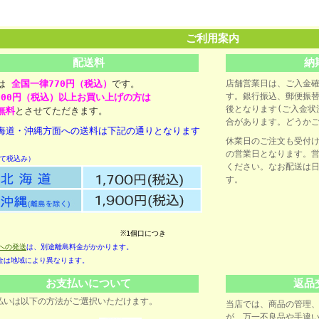
ご利用案内
配送料
納
料は
全国一律770円（税込）
です。
店舗営業日は、ご入金
す。銀行振込、郵便振
,000円（税込）以上お買い上げの方は
後となります(ご入金状
無料
とさせてただきます。
合があります。どうかご
海道・沖縄方面への送料は下記の通りとなります
休業日のご注文も受付
の営業日となります。
て税込み）
ください。なお配送は
す。
※1個口につき
への発送
は、別途離島料金がかかります。
は地域により異なります。
お支払いについて
返品
払いは以下の方法がご選択いただけます。
当店では、商品の管理
が、万一不良品や手違