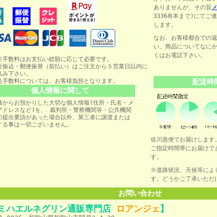
ありませんが、その旨
3336有本まで)にて
します。
なお、お客様都合での
い。商品についてなに
くはお電話下
引手数料はお支払い総額に応じて必要です。
行振込・郵便振替（前払い）はご注文から５営業日以内に
込み下さい。
込手数料については、お客様負担となります。
配送時
個人情報に関して
様からお預かりした大切な個人情報(住所・氏名・メ
アドレスなど)を、 裁判所・警察機関等・公共機関
の提出要請があった場合以外、第三者に譲渡または
する事は一切ございません。
佐川急便でお届けします
ご指定時間帯にお届けで
す。
※道路状況、天候等によ
す。どうかご了承いただ
お問い合わせ
ミハエルネグリン通販専門店
ロアンジェ
】