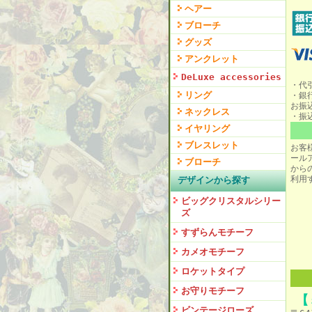
ヘアー
ブローチ
グッズ
アンクレット
DeLuxe accessories
・代
リング
・銀
お振
ネックレス
・振
イヤリング
ブレスレット
お客
ール
ブローチ
から
利用
デザインから探す
ビッグクリスタルシリー
ズ
すずらんモチーフ
カメオモチーフ
ロケットタイプ
お守りモチーフ
【
ビンテージローズ