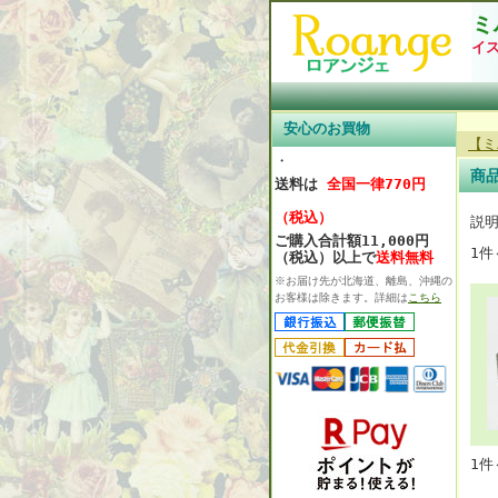
ミ
イ
安心のお買物
【ミ
・
商
送料は
全国一律770円
（税込）
説
ご購入合計額11,000円
1件
（税込）以上で
送料無料
※お届け先が北海道、離島、沖縄の
お客様は除きます。詳細は
こちら
1件