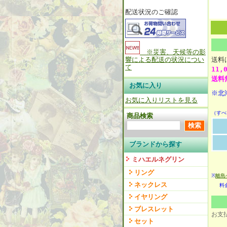
配送状況のご確認
※災害、天候等の影
響による配送の状況につい
送
て
11
送料
お気に入り
※北
お気に入りリストを見る
（すべ
商品検索
ブランドから探す
ミハエルネグリン
リング
※
離島
ネックレス
料金
イヤリング
ブレスレット
お支
セット