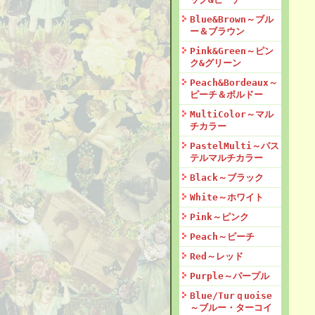
Blue&Brown～ブル
ー＆ブラウン
Pink&Green～ピン
ク&グリーン
Peach&Bordeaux～
ピーチ＆ボルドー
MultiColor～マル
チカラー
PastelMulti～パス
テルマルチカラー
Black～ブラック
White～ホワイト
Pink～ピンク
Peach～ピーチ
Red～レッド
Purple～パープル
Blue/Turｑuoise
～ブルー・ターコイ