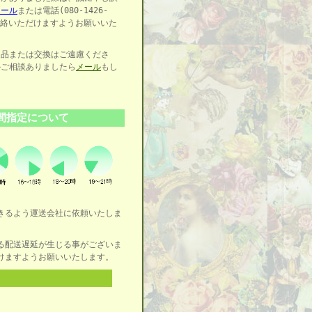
メール
または電話(080-1426-
ご連絡いただけますようお願いいた
返品または交換はご遠慮くださ
かご相談ありましたら
メール
もし
さい。
間指定について
。
きるよう運送会社に依頼いたしま
る配送遅延が生じる事がございま
けますようお願いいたします。