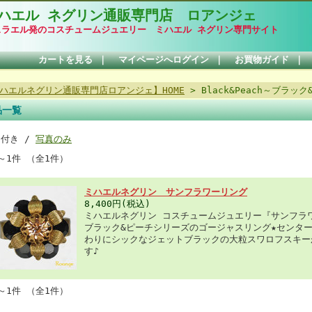
ハエル ネグリン通販専門店 ロアンジェ
スラエル発のコスチュームジュエリー ミハエル ネグリン専門サイト
カートを見る
｜
マイページへログイン
｜
お買物ガイド
｜
ハエルネグリン通販専門店ロアンジェ】HOME
> Black&Peach～ブラッ
品一覧
明付き /
写真のみ
～1件 （全1件）
ミハエルネグリン サンフラワーリング
8,400円(税込)
ミハエルネグリン コスチュームジュエリー『サンフラ
ブラック&ピーチシリーズのゴージャスリング★センタ
わりにシックなジェットブラックの大粒スワロフスキー
す♪
～1件 （全1件）