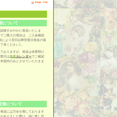
page top
期について
確認後すみやかに発送いたしま
替でご購入の場合は、ご入金確認
況により翌日以降営業日発送の場
了承ください)。
けておりますが、発送は休業明け
営業日は
当店
カレンダー
でご確認
日本国内のみとさせていただきま
交換について
、発送には万全を期しております
いがありました際は、誠に申し訳