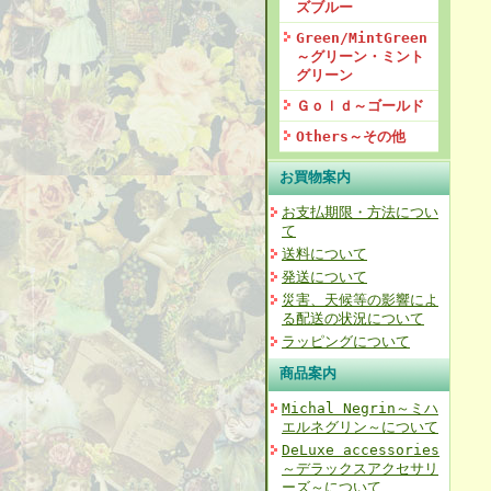
ズブルー
Green/MintGreen
～グリーン・ミント
グリーン
Ｇｏｌｄ～ゴールド
Others～その他
お買物案内
お支払期限・方法につい
て
送料について
発送について
災害、天候等の影響によ
る配送の状況について
ラッピングについて
商品案内
Michal Negrin～ミハ
エルネグリン～について
DeLuxe accessories
～デラックスアクセサリ
ーズ～について