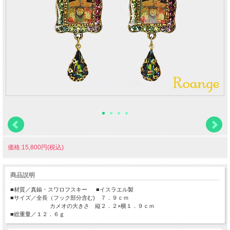
価格:15,800円(税込)
商品説明
■材質／真鍮・スワロフスキー ■イスラエル製
■サイズ／全長（フック部分含む) ７．９ｃｍ
カメオの大きさ 縦２．２×横１．９ｃｍ
■総重量／１２．６ｇ