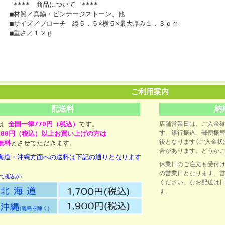
*** 商品について ****
材質／真鍮・ビンテージストーン、他
サイズ／ブローチ 縦５．５×横５×最大厚み１．３ｃｍ
重さ／１２ｇ
ご利用案内
配送料
納
料は
全国一律770円（税込）
です。
店舗営業日は、ご入金
す。銀行振込、郵便振
,000円（税込）以上お買い上げの方は
後となります(ご入金状
無料
とさせてただきます。
合があります。どうかご
海道・沖縄方面への送料は下記の通りとなります
休業日のご注文も受付
の営業日となります。
て税込み）
ください。なお配送は
す。