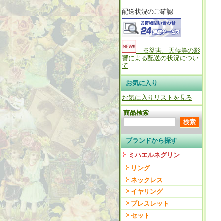
配送状況のご確認
※災害、天候等の影
響による配送の状況につい
て
お気に入り
お気に入りリストを見る
商品検索
ブランドから探す
ミハエルネグリン
リング
ネックレス
イヤリング
ブレスレット
セット