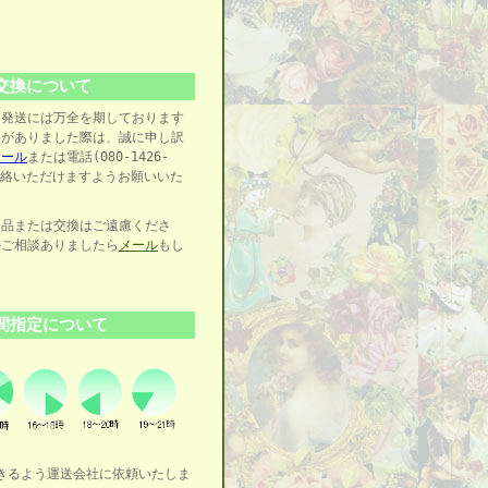
交換について
、発送には万全を期しております
いがありました際は、誠に申し訳
メール
または電話(080-1426-
ご連絡いただけますようお願いいた
返品または交換はご遠慮くださ
かご相談ありましたら
メール
もし
さい。
間指定について
。
きるよう運送会社に依頼いたしま