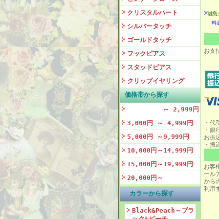
クリスタルハート
※
離島
料金
シルバータッチ
ゴールドタッチ
お支
フックピアス
スタッドピアス
クリップイヤリング
価格帯から探す
～ 2,999円
3,000円 ～ 4,999円
・代
・銀
5,000円 ～9,999円
お振
・振
10,000円～14,999円
15,000円～19,999円
お客
ール
20,000円～
から
利用
カラーから探す
Black&Peach～ブラ
ック&ピーチ