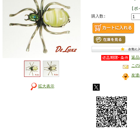
[ポ
購入数:
返品
この
友達
拡大表示