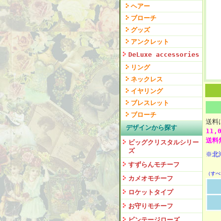
*
ヘアー
■
ブローチ
■
グッズ
■
アンクレット
DeLuxe accessories
リング
ネックレス
イヤリング
ブレスレット
ブローチ
送
デザインから探す
11
送料
ビッグクリスタルシリー
ズ
※北
すずらんモチーフ
（すべ
カメオモチーフ
ロケットタイプ
お守りモチーフ
ビンテージローズ