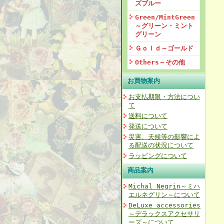
ズブルー
Green/MintGreen
～グリーン・ミント
グリーン
Ｇｏｌｄ～ゴールド
Others～その他
お買物案内
お支払期限・方法につい
て
送料について
発送について
災害、天候等の影響によ
る配送の状況について
ラッピングについて
商品案内
Michal Negrin～ミハ
エルネグリン～について
DeLuxe accessories
～デラックスアクセサリ
ーズ～について