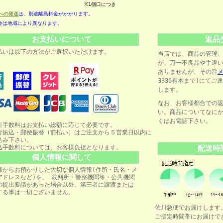
※1個口につき
への発送
は、別途離島料金がかかります。
は地域により異なります。
お支払いについて
返品
払いは以下の方法がご選択いただけます。
当店では、商品の管理
が、万一不良品や手違
ありませんが、その旨
3336有本まで)にて
します。
なお、お客様都合での
い。商品についてなに
くはお電話下
引手数料はお支払い総額に応じて必要です。
行振込・郵便振替（前払い）はご注文から５営業日以内に
込み下さい。
込手数料については、お客様負担となります。
配送時
個人情報に関して
様からお預かりした大切な個人情報(住所・氏名・メ
アドレスなど)を、 裁判所・警察機関等・公共機関
の提出要請があった場合以外、第三者に譲渡または
する事は一切ございません。
佐川急便でお届けします
ご指定時間帯にお届けで