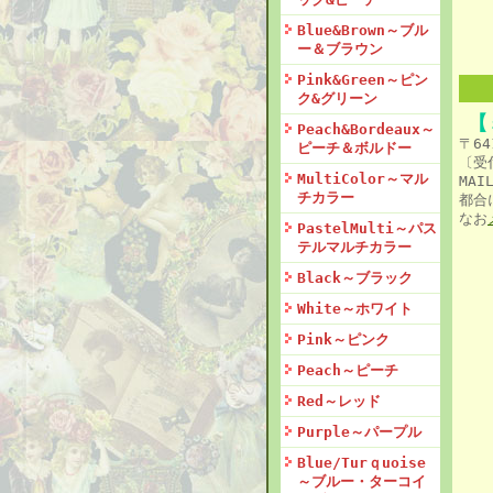
Blue&Brown～ブル
ー＆ブラウン
Pink&Green～ピン
ク&グリーン
【
Peach&Bordeaux～
〒64
ピーチ＆ボルドー
〔受
MultiColor～マル
MAI
チカラー
都合
なお
PastelMulti～パス
テルマルチカラー
Black～ブラック
White～ホワイト
Pink～ピンク
Peach～ピーチ
Red～レッド
Purple～パープル
Blue/Turｑuoise
～ブルー・ターコイ