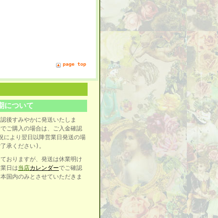
page top
期について
確認後すみやかに発送いたしま
替でご購入の場合は、ご入金確認
況により翌日以降営業日発送の場
了承ください)。
けておりますが、発送は休業明け
営業日は
当店
カレンダー
でご確認
日本国内のみとさせていただきま