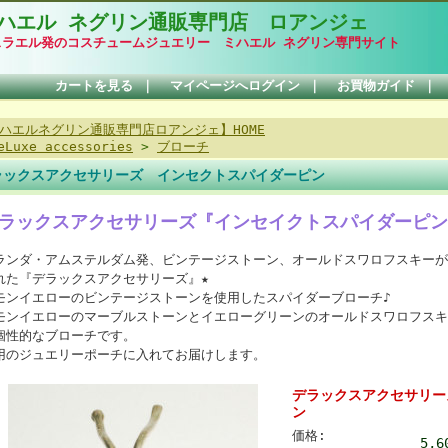
ハエル ネグリン通販専門店 ロアンジェ
スラエル発のコスチュームジュエリー ミハエル ネグリン専門サイト
カートを見る
｜
マイページへログイン
｜
お買物ガイド
｜
ハエルネグリン通販専門店ロアンジェ】HOME
eLuxe accessories
>
ブローチ
ラックスアクセサリーズ インセクトスパイダーピン
ラックスアクセサリーズ『インセイクトスパイダーピン
ランダ・アムステルダム発、ビンテージストーン、オールドスワロフスキーが
れた『デラックスアクセサリーズ』★
モンイエローのビンテージストーンを使用したスパイダーブローチ♪
モンイエローのマーブルストーンとイエローグリーンのオールドスワロフスキ
個性的なブローチです。
用のジュエリーポーチに入れてお届けします。
デラックスアクセサリー
ン
価格:
5,