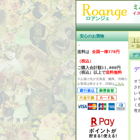
ミ
イ
安心のお買物
【ミ
・
>
D
送料は
全国一律770円
デ
（税込）
ご購入合計額11,000円
デ
（税込）以上で
送料無料
※お届け先が北海道、離島、沖縄の
オ
お客様は除きます。詳細は
こちら
さ
レ
レ
く
専