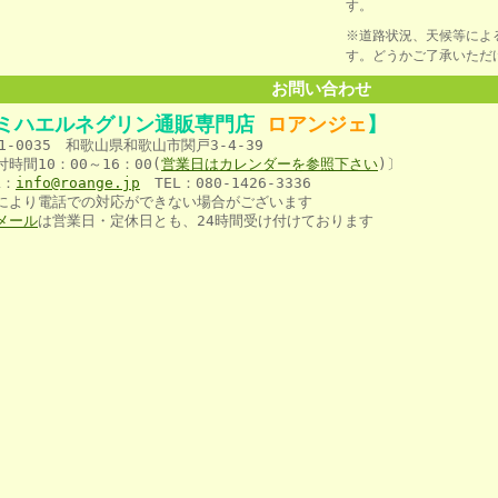
す。
※道路状況、天候等によ
す。どうかご了承いただ
お問い合わせ
ミハエルネグリン通販専門店
ロアンジェ
】
1-0035 和歌山県和歌山市関戸3-4-39
付時間10：00～16：00(
営業日はカレンダー
を参
照下さい
)〕
L：
info@roange.jp
TEL：080-1426-3336
により電話での対応ができない場合がございます
メール
は営業日・定休日とも、24時間受け付けております